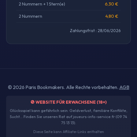
2 Nummern + 1 Stern(e)
6,30 €
2 Nummern
4,80 €
Zahlungsfrist : 28/06/2026
© 2026 Paris Bookmakers. Alle Rechte vorbehalten.
AGB
🚫 WEBSITE FÜR ERWACHSENE (18+)
Glücksspiel kann gefährlich sein: Geldverlust, familiäre Konflikte,
Sucht... Finden Sie unseren Rat auf
joueurs-info-service.fr
(09 74
75 13 13).
Diese Seite kann Affiliate-Links enthalten