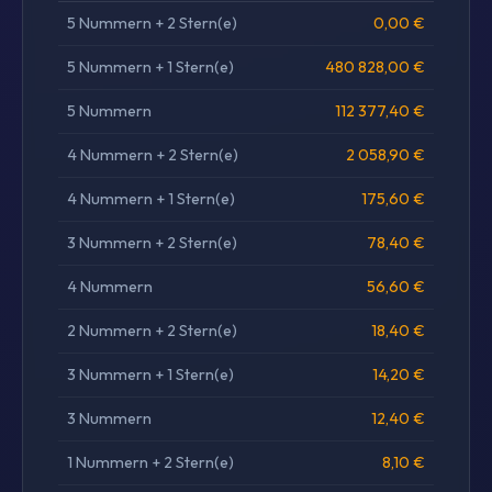
5 Nummern + 2 Stern(e)
0,00 €
5 Nummern + 1 Stern(e)
480 828,00 €
5 Nummern
112 377,40 €
4 Nummern + 2 Stern(e)
2 058,90 €
4 Nummern + 1 Stern(e)
175,60 €
3 Nummern + 2 Stern(e)
78,40 €
4 Nummern
56,60 €
2 Nummern + 2 Stern(e)
18,40 €
3 Nummern + 1 Stern(e)
14,20 €
3 Nummern
12,40 €
1 Nummern + 2 Stern(e)
8,10 €