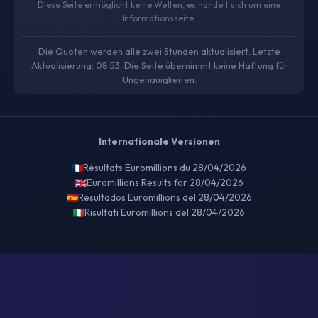
Diese Seite ermöglicht keine Wetten, es handelt sich um eine
Informationsseite.
Die Quoten werden alle zwei Stunden aktualisiert. Letzte
Aktualisierung: 08:53. Die Seite übernimmt keine Haftung für
Ungenauigkeiten.
Internationale Versionen
Résultats Euromillions du 28/04/2026
Euromillions Results for 28/04/2026
Resultados Euromillions del 28/04/2026
Risultati Euromillions del 28/04/2026