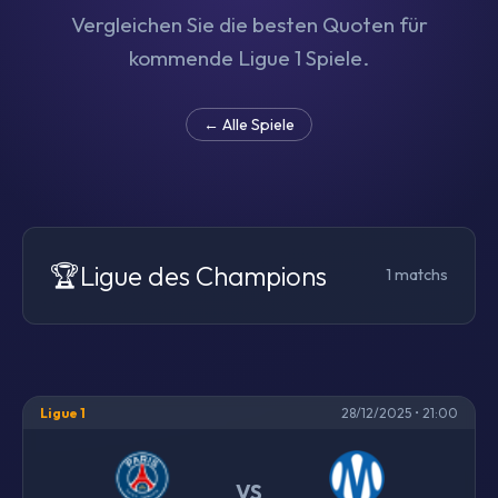
Vergleichen Sie die besten Quoten für
kommende Ligue 1 Spiele.
← Alle Spiele
🏆
Ligue des Champions
1 matchs
Ligue 1
28/12/2025 • 21:00
VS