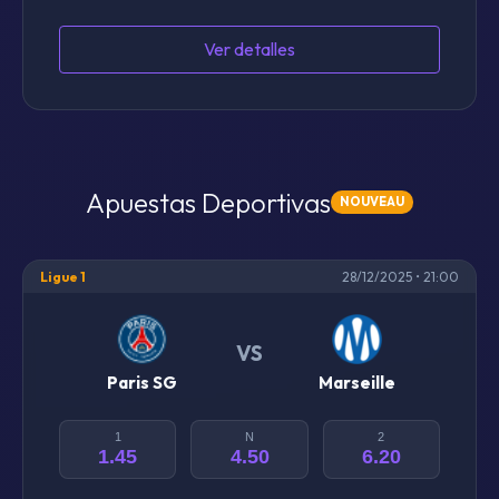
Ver detalles
Apuestas Deportivas
NOUVEAU
Ligue 1
28/12/2025 • 21:00
VS
Paris SG
Marseille
1
N
2
1.45
4.50
6.20