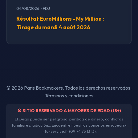
04/08/2026 • FDJ
Résultat EuroMillions - My Million :
Tirage du mardi 4 août 2026
© 2026 Paris Bookmakers. Todos los derechos reservados.
Términos y condiciones
🚫 SITIO RESERVADO A MAYORES DE EDAD (18+)
El juego puede ser peligroso: pérdida de dinero, conflictos
familiares, adicción... Encuentre nuestros consejos en
joueurs-
info-service.fr
(09 74 75 13 13).