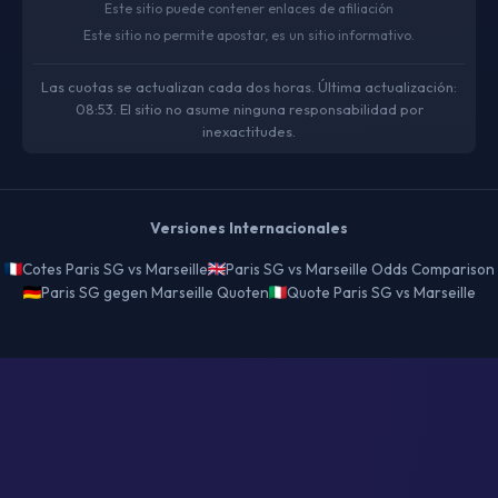
Este sitio puede contener enlaces de afiliación
Este sitio no permite apostar, es un sitio informativo.
Las cuotas se actualizan cada dos horas. Última actualización:
08:53. El sitio no asume ninguna responsabilidad por
inexactitudes.
Versiones Internacionales
Cotes Paris SG vs Marseille
Paris SG vs Marseille Odds Comparison
Paris SG gegen Marseille Quoten
Quote Paris SG vs Marseille