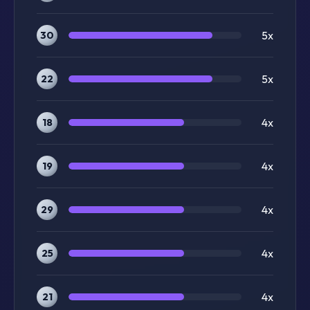
5x
30
5x
22
4x
18
4x
19
4x
29
4x
25
4x
21