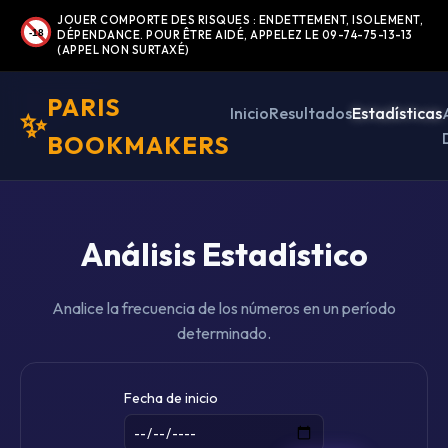
JOUER COMPORTE DES RISQUES : ENDETTEMENT, ISOLEMENT,
-18
DÉPENDANCE. POUR ÊTRE AIDÉ, APPELEZ LE 09-74-75-13-13
(APPEL NON SURTAXÉ)
PARIS
Inicio
Resultados
Estadísticas
✨
BOOKMAKERS
Análisis Estadístico
Analice la frecuencia de los números en un período
determinado.
Fecha de inicio