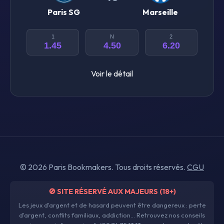
Paris SG
Marseille
1
N
2
1.45
4.50
6.20
Voir le détail
© 2026 Paris Bookmakers. Tous droits réservés.
CGU
🚫 SITE RÉSERVÉ AUX MAJEURS (18+)
Les jeux d'argent et de hasard peuvent être dangereux : perte
d'argent, conflits familiaux, addiction... Retrouvez nos conseils