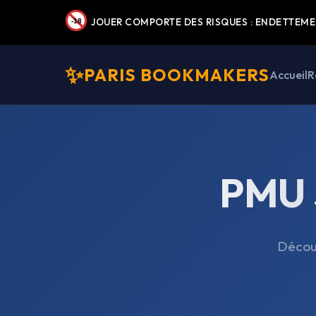
JOUER COMPORTE DES RISQUES : ENDETTEMENT
-18
✨
PARIS BOOKMAKERS
Accueil
R
PMU S
Découv