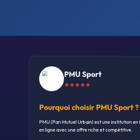
PMU Sport
★★★★★
Pourquoi choisir PMU Sport ?
PMU (Pari Mutuel Urbain) est une institution e
en ligne avec une offre riche et compétitive.