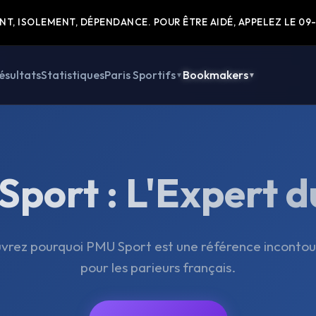
, ISOLEMENT, DÉPENDANCE. POUR ÊTRE AIDÉ, APPELEZ LE 09-7
ésultats
Statistiques
Paris Sportifs
Bookmakers
▼
▼
port : L'Expert d
rez pourquoi PMU Sport est une référence inconto
pour les parieurs français.