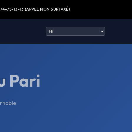
4-75-13-13 (APPEL NON SURTAXÉ)
u Pari
urnable