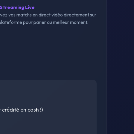
 Streaming Live
ivez vos matchs en direct vidéo directement sur
 plateforme pour parier au meilleur moment.
 crédité en cash !)